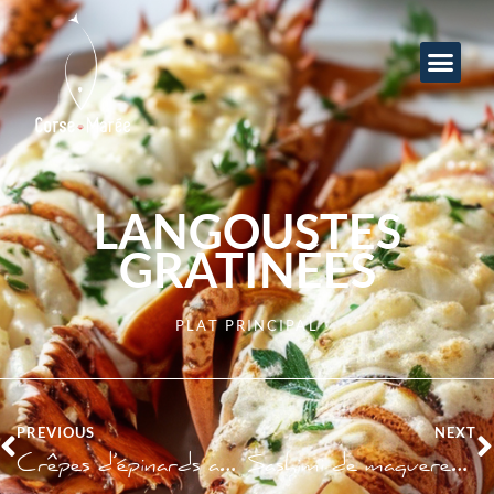
LANGOUSTES
GRATINÉES
PLAT PRINCIPAL
PREVIOUS
NEXT
Crêpes d’épinards au saumon
Sashimi de maquereaux marinés