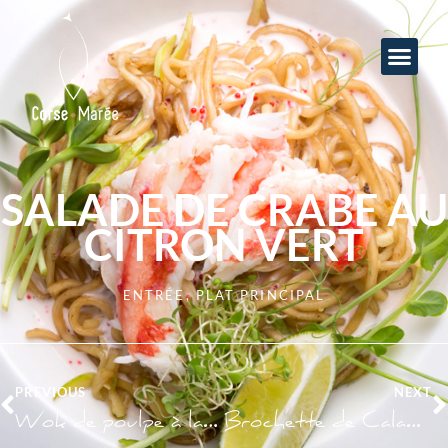
SALADE DE CRABE AU
CITRON VERT
ENTRÉE
,
PLAT PRINCIPAL
PREVIOUS
NEXT
Wok de poulpe à la thaï
Brochette de Calamars