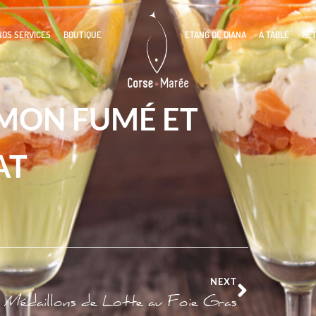
NOS SERVICES
BOUTIQUE
ETANG DE DIANA
À TABLE
FÊ
UMON FUMÉ ET
AT
NEXT
Médaillons de Lotte au Foie Gras