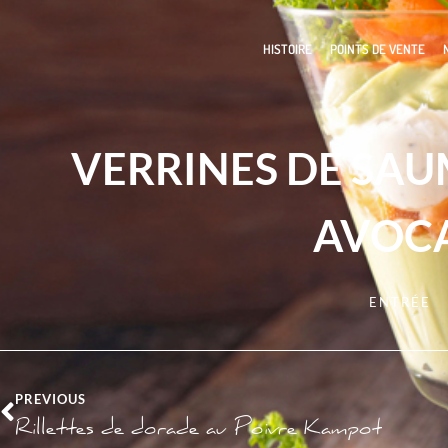
HISTOIRE
POINTS DE VENTE
VERRINES DE SA
AVOC
ENTRÉE
PREVIOUS
Rillettes de dorade au Poivre Kampot