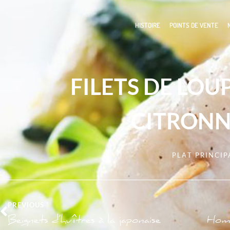
HISTOIRE
POINTS DE VENTE
FILETS DE LOUP
CITRONN
PLAT PRINCIP
PREVIOUS
Beignets d’huîtres à la japonaise
Homa