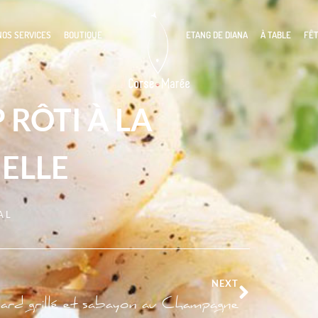
NOS SERVICES
BOUTIQUE
ETANG DE DIANA
À TABLE
FÊ
 RÔTI À LA
ELLE
AL
NEXT
rd grillé et sabayon au Champagne