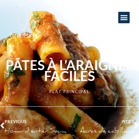
PÂTES À L’ARAIGNÉE
FACILES
PLAT PRINCIPAL
PREVIOUS
NEXT
Homard entier Sauce Champagne
Acras de cabillaud